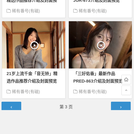
精选作品推荐介绍及封面预
JUR-673介绍及封面预览
览
稀有番号(有磁)
稀有番号(有磁)
21岁上流千金「音无铃」精
「三好佑香」最新作品
选作品推荐介绍及封面预览
PRED-863介绍及封面预览
稀有番号(有磁)
稀有番号(有磁)
文章导航
第
3
页
2025 Copyright © 热门写真网 版权所有
本站所有内容均来源于互联网，版权归原作者所有，内容评论等