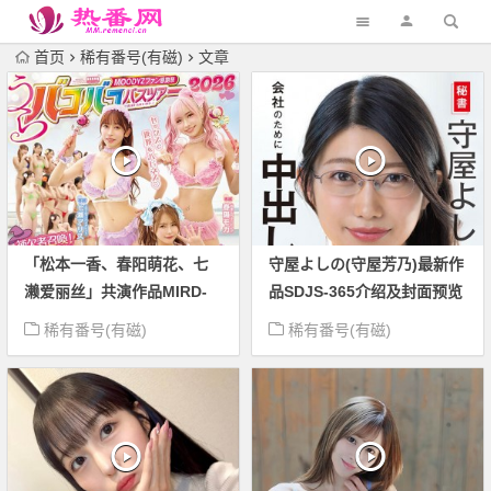
首页
稀有番号(有磁)
文章
「松本一香、春阳萌花、七
守屋よしの(守屋芳乃)最新作
濑爱丽丝」共演作品MIRD-
品SDJS-365介绍及封面预览
278介绍及封面预览
稀有番号(有磁)
稀有番号(有磁)