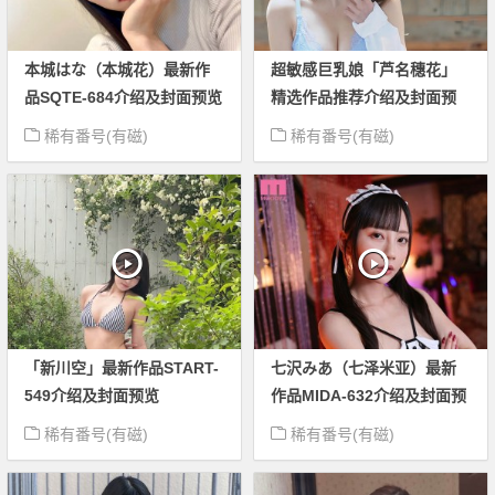
本城はな（本城花）最新作
超敏感巨乳娘「芦名穗花」
品SQTE-684介绍及封面预览
精选作品推荐介绍及封面预
览
稀有番号(有磁)
稀有番号(有磁)
「新川空」最新作品START-
七沢みあ（七泽米亚）最新
549介绍及封面预览
作品MIDA-632介绍及封面预
览
稀有番号(有磁)
稀有番号(有磁)