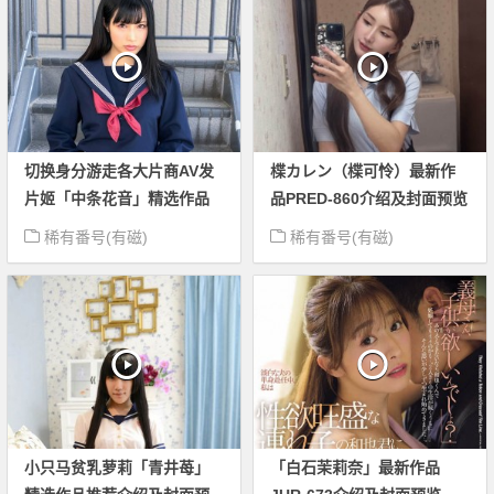
切换身分游走各大片商AV发
楪カレン（楪可怜）最新作
片姬「中条花音」精选作品
品PRED-860介绍及封面预览
推荐介绍及封面预览
稀有番号(有磁)
稀有番号(有磁)
小只马贫乳萝莉「青井苺」
「白石茉莉奈」最新作品