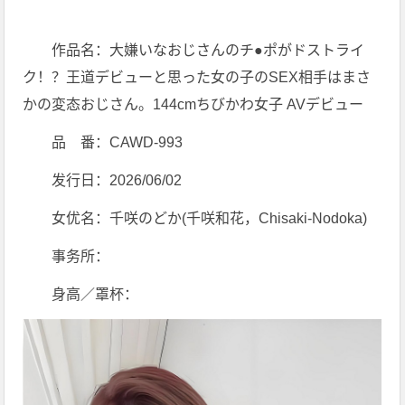
作品名：大嫌いなおじさんのチ●ポがドストライ
ク！？王道デビューと思った女の子のSEX相手はまさ
かの変态おじさん。144cmちびかわ女子 AVデビュー
品 番：CAWD-993
发行日：2026/06/02
女优名：千咲のどか(千咲和花，Chisaki-Nodoka)
事务所：
身高／罩杯：