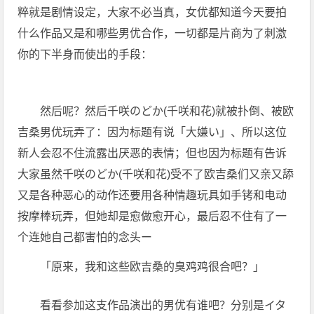
粹就是剧情设定，大家不必当真，女优都知道今天要拍
什么作品又是和哪些男优合作，一切都是片商为了刺激
你的下半身而使出的手段：
然后呢？然后千咲のどか(千咲和花)就被扑倒、被欧
吉桑男优玩弄了：因为标题有说「大嫌い」、所以这位
新人会忍不住流露出厌恶的表情；但也因为标题有告诉
大家虽然千咲のどか(千咲和花)受不了欧吉桑们又亲又舔
又是各种恶心的动作还要用各种情趣玩具如手铐和电动
按摩棒玩弄，但她却是愈做愈开心，最后忍不住有了一
个连她自己都害怕的念头ー
「原来，我和这些欧吉桑的臭鸡鸡很合吧？」
看看参加这支作品演出的男优有谁吧？分别是イタ