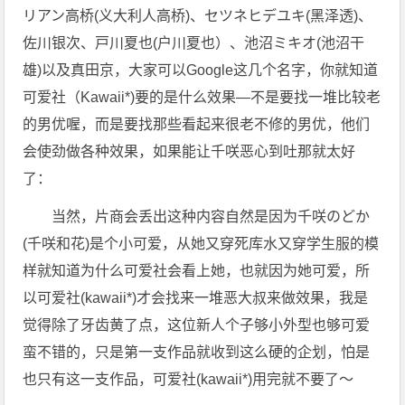
リアン高桥(义大利人高桥)、セツネヒデユキ(黑泽透)、
佐川银次、戸川夏也(户川夏也）、池沼ミキオ(池沼干
雄)以及真田京，大家可以Google这几个名字，你就知道
可爱社（Kawaii*)要的是什么效果—不是要找一堆比较老
的男优喔，而是要找那些看起来很老不修的男优，他们
会使劲做各种效果，如果能让千咲恶心到吐那就太好
了：
当然，片商会丢出这种内容自然是因为千咲のどか
(千咲和花)是个小可爱，从她又穿死库水又穿学生服的模
样就知道为什么可爱社会看上她，也就因为她可爱，所
以可爱社(kawaii*)才会找来一堆恶大叔来做效果，我是
觉得除了牙齿黄了点，这位新人个子够小外型也够可爱
蛮不错的，只是第一支作品就收到这么硬的企划，怕是
也只有这一支作品，可爱社(kawaii*)用完就不要了～