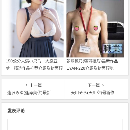
150公分未满小只马「大原亚
朝羽穂乃(朝羽穗乃)最新作品
梦」精选作品推荐介绍及封面预
EYAN-228介绍及封面预览
览
上一篇
下一篇
逢沢みゆ(逢泽美优)最新作品SMRA-002介绍及封面预览
天川そら(天川空)最新作品DASS-980介绍及封面预览
文章导航
发表评论