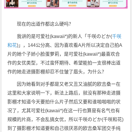
现在的出道作都这么硬吗？
我讲的是可爱社(kawaii*)的新人「千咲のどか(
千咲
和花
)」，144公分高、因为喜欢看A片所以决定自己拍A
片的她个子娇小脸蛋萝莉，是可爱社(kawaii*)最喜欢合
作的女优类型，不过蛮怀期待、希望能拍一支很棒出道
作的她走进摄影棚却忍不住皱了眉头，为什么？
因为她看到对手都是又老又丑又油腻的欧吉桑ー在
这里和大家说明一下，新法上路后，就没有那种走进摄
影棚才知道今天要拍什么片子然后又要和谁啪啪啪的状
况了，尤其可爱社(kawaii*)在这一行也算是有名气也有
规模的片商，不会乱搞女优，所以千咲のどか(千咲和花)
到了摄影棚才知道要和自己很厌恶的欧吉桑军团交手纯