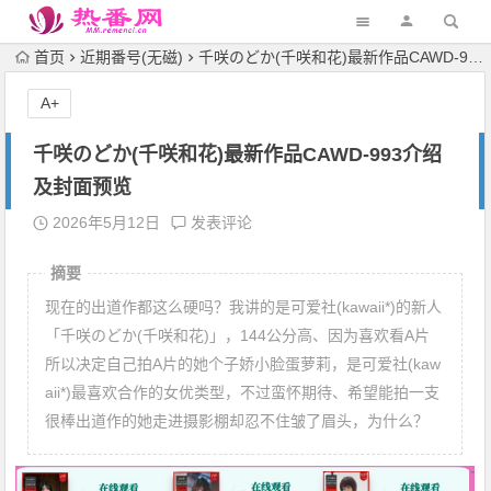
首页
近期番号(无磁)
千咲のどか(千咲和花)最新作品CAWD-993介绍及封面预览
A+
千咲のどか(千咲和花)最新作品CAWD-993介绍
及封面预览
2026年5月12日
发表评论
摘要
现在的出道作都这么硬吗？我讲的是可爱社(kawaii*)的新人
「千咲のどか(千咲和花)」，144公分高、因为喜欢看A片
所以决定自己拍A片的她个子娇小脸蛋萝莉，是可爱社(kaw
aii*)最喜欢合作的女优类型，不过蛮怀期待、希望能拍一支
很棒出道作的她走进摄影棚却忍不住皱了眉头，为什么？